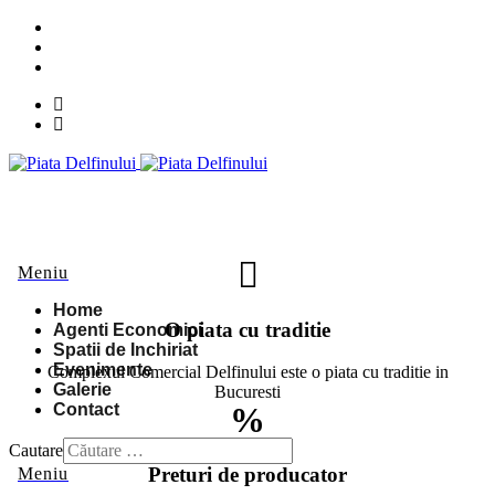
0372 734 501
administratie@piatadelfinului.ro
Home
O piata cu traditie
Agenti Economici
Spatii de Inchiriat
Evenimente
Complexul Comercial Delfinului este o piata cu traditie in
Galerie
Bucuresti
Contact
Cautare
Preturi de producator