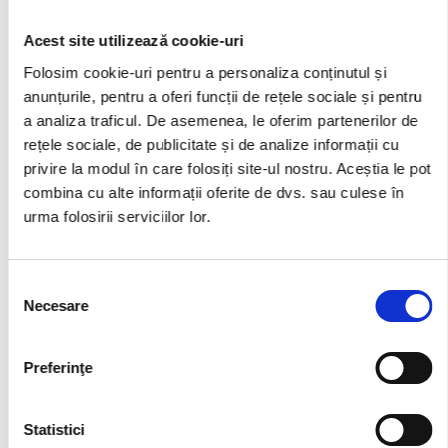
Acest site utilizează cookie-uri
Folosim cookie-uri pentru a personaliza conținutul și
Recenzii
anunțurile, pentru a oferi funcții de rețele sociale și pentru
a analiza traficul. De asemenea, le oferim partenerilor de
4.9
rețele sociale, de publicitate și de analize informații cu
privire la modul în care folosiți site-ul nostru. Aceștia le pot
combina cu alte informații oferite de dvs. sau culese în
2024 total
urma folosirii serviciilor lor.
5
Star
4
Selecția
Star
Necesare
3
consimțământului
Star
2
Preferinţe
Star
1
Star
Statistici