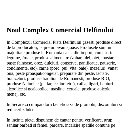
Noul Complex Comercial Delfinului
In Complexul Comercial Piata Delfinului gasesti produse direct
de la producatori, la preturi avantajoase. Produsele sunt in
majoritate produse in Romania cat si din import, cum ar fi:
legume, fructe, produse alimentare (zahar, ulei, otet, mustar,
paste fainoase, orez, dulciuri, conserve, panificatie, patiserie,
condimente, etc), carne (porc, pui, vita, oaie), mezeluri, vanat,
oua, peste proaspat/congelat, preparate din peste, lactate,
branzeturi, produse traditionale Romanesti, produse BIO,
produse Naturiste (plafar, ceaiuri etc.), cafea, tigari, bauturi
alcoolice si nealcoolice, masline, cereale, produse apicole,
menaj, etc.
In fiecare zi cumparatorii beneficiaza de promotii, discounturi si
reduceri zilnice.
In incinta pietei dispunem de cantar pentru verificare, grup
sanitar barbati si femei, parcare, incalzire spatiile comune pe