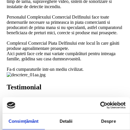
timp de iarna, supraveghere video, sistem de sonorizare si
instalatie de detectie incendiu.
Personalul Complexului Comercial Delfinului face toate
demersurile necesare sa primeasca in piata comercianti si
producatori de prima mana si nu speculanti, astfel cumparatorul
beneficiaza de preturi mici, corecte si produse mai proaspete.
Complexul Comercial Piata Delfinului este locul în care găsiti
produse agroalimentare proaspete.
Aici puteti face cele mai variate cumpărături pentru intreaga
familie, grădina sau casa dumneavoastră.
Fa-ti cumparaturile intr-un mediu civilizat.
Testimonial
Una dintre cele mai bine aprovizionate piete din Bucuresti.
Consimțământ
Detalii
Despre
Grigore Stanica